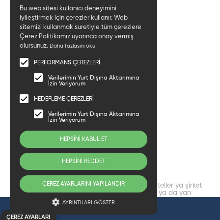
Bu web sitesi kullanıcı deneyimini
KURUMSAL
iyileştirmek için çerezler kullanır. Web
MEDYA
sitemizi kullanmak suretiyle tüm çerezlere
HAKKIMIZDA
Çerez Politikamız uyarınca onay vermiş
VİZYON VE MİSYON
olursunuz.
Daha fazlasını oku
DEĞERLERİMİZ
PERFORMANS ÇEREZLERİ
POLİTİKALARIMIZ
Verilerimin Yurt Dışına Aktarımına
İŞ SAĞLIĞI VE GÜVENLİĞİ
İzin Veriyorum
KİŞİSEL VERİLERİN KORUNMASI KANUNU
HEDEFLEME ÇEREZLERİ
BİLGİ GÜVENLİĞİ POLİTİKASI
Verilerimin Yurt Dışına Aktarımına
BİZE ULAŞIN
İzin Veriyorum
GÖRÜŞ VE ÖNERİ FORMU
HEPSİNİ KABUL ET
HEPSİNİ REDDET
ÇEREZ AYARLARINI YAPILANDIR
@2026 Bera Hotel. Her hakkı saklıdır. Tüm oteller ya şirket
tarafından imtiyazlıdır ya da Bera Hotel ya da yan
kuruluşlarından birinin sahibidir ve/veya onun tarafından
AYRINTILARI GÖSTER
yönetilir.
REZERVASYON
Web Tasarım
ÇEREZ AYARLARI