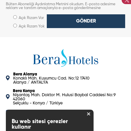
Bülten Aboneliği Aydınlatma Metnini okudum. E-posta adesime
reklam ve tanıtım amaçlarıyla e-posta gönderilmesine
Açık Rızam Var
GÖNDER
Açık Rızam Yok
Bera Alanya
Konaklı Mah. Kuyumcu Cad. No:12 17410
Alanya / ANTALYA
Bera Konya
Nişantaş Mah. Doktor M. Hulusi Baybal Caddesi No:9
42060
Selçuklu - Konya / Türkiye
444 2372
×
Bu web sitesi çerezler
berahotels@bera.com.tr
kullanır