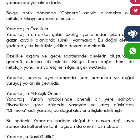
yamacında yer almaktadır.
Bölge, antik dönemde “Chimera” adıyla bilinmekte olup
mitolojik hikâyelere konu olmuştur.
Yanartaş’ın Özellikleri
Yanartaş’ın en dikkat çekici özelliği, yer altından çıkan doğal
gazın kayalık alanlarda sürekli yanmasıdır. Bu doğal alevler,
yüzlerce yıldır kesintisiz şekilde devam etmektedir.
Özellikle akşam ve gece saatlerinde alevlerin oluşturduğu
görüntü oldukça etkileyicidir. Bölge, hem doğal hem de
mitolojik yönü ile ziyaretçilerin ilgisini çekmektedir.
Yanartaş çevresi aynı zamanda çam ormanları ve doğal
yürüyüş yolları ile çevrilidir.
Yanartaş’ın Mitolojik Önemi
Yanartaş, Yunan mitolojisinde önemli bir yere sahiptir.
Rivayetlere göre bölgede yaşayan ve ateş püskürten
“Chimera” adlı yaratık, bu doğal alevlerle ilişkilendirilmiştir.
Bu nedenle Yanartaş, sadece doğal bir oluşum değil aynı
zamanda kültürel ve tarihi açıdan da önemli bir noktadır.
Yanartaş’a Nasıl Gidilir?