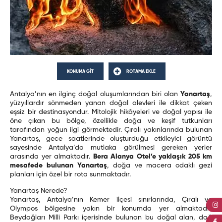
KONUMA GİT
ROTAMA EKLE
Antalya’nın en ilginç doğal oluşumlarından biri olan
Yanartaş
,
yüzyıllardır sönmeden yanan doğal alevleri ile dikkat çeken
eşsiz bir destinasyondur. Mitolojik hikâyeleri ve doğal yapısı ile
öne çıkan bu bölge, özellikle doğa ve keşif tutkunları
tarafından yoğun ilgi görmektedir. Çıralı yakınlarında bulunan
Yanartaş, gece saatlerinde oluşturduğu etkileyici görüntü
sayesinde Antalya’da mutlaka görülmesi gereken yerler
arasında yer almaktadır.
Bera Alanya Otel’e yaklaşık 205 km
mesafede bulunan Yanartaş
, doğa ve macera odaklı gezi
planları için özel bir rota sunmaktadır.
Yanartaş Nerede?
Yanartaş, Antalya’nın Kemer ilçesi sınırlarında, Çıralı ve
Olympos bölgesine yakın bir konumda yer almaktadır.
Beydağları Milli Parkı içerisinde bulunan bu doğal alan, dağ