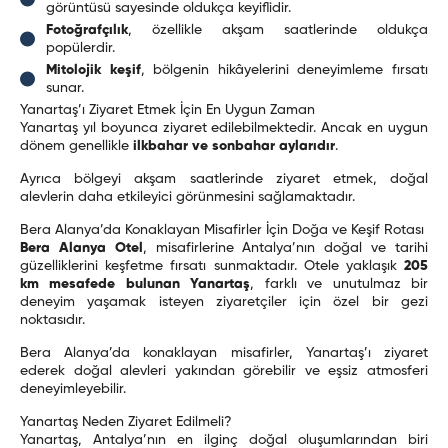
görüntüsü sayesinde oldukça keyiflidir.
Fotoğrafçılık
, özellikle akşam saatlerinde oldukça
popülerdir.
Mitolojik keşif
, bölgenin hikâyelerini deneyimleme fırsatı
sunar.
Yanartaş’ı Ziyaret Etmek İçin En Uygun Zaman
Yanartaş yıl boyunca ziyaret edilebilmektedir. Ancak en uygun
dönem genellikle
ilkbahar ve sonbahar aylarıdır
.
Ayrıca bölgeyi akşam saatlerinde ziyaret etmek, doğal
alevlerin daha etkileyici görünmesini sağlamaktadır.
Bera Alanya’da Konaklayan Misafirler İçin Doğa ve Keşif Rotası
Bera Alanya Otel
, misafirlerine Antalya’nın doğal ve tarihi
güzelliklerini keşfetme fırsatı sunmaktadır. Otele yaklaşık
205
km mesafede bulunan Yanartaş
, farklı ve unutulmaz bir
deneyim yaşamak isteyen ziyaretçiler için özel bir gezi
noktasıdır.
Bera Alanya’da konaklayan misafirler, Yanartaş’ı ziyaret
ederek doğal alevleri yakından görebilir ve eşsiz atmosferi
deneyimleyebilir.
Yanartaş Neden Ziyaret Edilmeli?
Yanartaş, Antalya’nın en ilginç doğal oluşumlarından biri