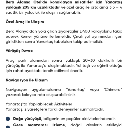
Bera Alanya Otel’de konaklayan misafirler için Yanartaş
yaklaşık 205 km uzaklıktadır
ve özel araç ile ortalama 3,5 – 4
saatlik bir yolculuk ile ulaşım sağlanabilir.
Özel Araç ile Ulaşım
Bera Alanya’dan yola çıkan ziyaretçiler D400 karayolunu takip
ederek Kemer yönüne ilerlemelidir. Çıralı yol ayrımından içeri
girildikten sonra Yanartaş tabelaları takip edilmelidir.
Yürüyüş Rotası
Araç park alanından sonra yaklaşık 20–30 dakikalık bir
yürüyüş ile Yanartaş’a ulaşılmaktadır. Yol taşlı ve eğimli olduğu
için rahat ayakkabı tercih edilmesi önerilir.
Navigasyon ile Ulaşım
Navigasyon uygulamalarına “Yanartaş” veya “Chimera”
yazarak kolayca rota oluşturabilirsiniz.
Yanartaş’ta Yapılabilecek Aktiviteler
Yanartaş, ziyaretçilere farklı deneyimler sunmaktadır.
Doğa yürüyüşü
, bölgenin en popüler aktivitelerindendir.
Gece manzarası izleme
, doğal alevlerin etkileyici